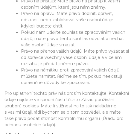
Právo na přístup: Máte právo na přístup k vašim
osobním údajům, které jsou nám známy.
Právo na opravu: Máte právo doplnit, opravit,
odstranit nebo zablokovat vaše osobní údaje,
kdykoli budete chtít.
Pokud nám udělíte souhlas se zpracováním vašich
údajů, máte právo tento souhlas odvolat a nechat
vaše osobní údaje smazat.
Právo na přenos vašich údajů: Máte právo vyžádat si
od správce všechny vaše osobní údaje a v celém
rozsahu je předat jinému správci.
Právo na námitku: proti zpracování vašich údajů
můžete namítat. Řídíme se tím, pokud neexistují
oprávněné důvody ke zpracování.
Pro uplatnění těchto práv nás prosím kontaktujte. Kontaktní
údaje najdete ve spodní části těchto Zásad používání
souborů cookies. Máte-li stížnost na to, jak nakládáme
s vašimi údaji, rádi bychom se o tom dozvěděli, ale máte
také právo podat stížnost kontrolnímu orgánu (Úřadu pro
ochranu osobních údajů).