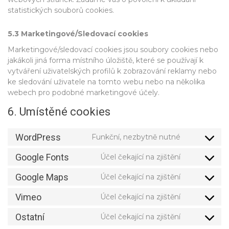
statistických souborů cookies.
5.3 Marketingové/Sledovací cookies
Marketingové/sledovací cookies jsou soubory cookies nebo
jakákoli jiná forma místního úložiště, které se používají k
vytváření uživatelských profilů k zobrazování reklamy nebo
ke sledování uživatele na tomto webu nebo na několika
webech pro podobné marketingové účely.
6. Umístěné cookies
WordPress
Funkční, nezbytně nutné
Consent
to
Google Fonts
Účel čekající na zjištění
service
Consent
wordpress
to
Google Maps
Účel čekající na zjištění
service
Consent
google-
to
Vimeo
Účel čekající na zjištění
fonts
service
Consent
google-
to
Ostatní
Účel čekající na zjištění
maps
service
Consent
vimeo
to