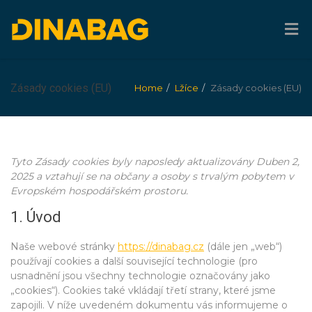
Zásady cookies (EU)
Home
Lžíce
Zásady cookies (EU)
Tyto Zásady cookies byly naposledy aktualizovány Duben 2,
2025 a vztahují se na občany a osoby s trvalým pobytem v
Evropském hospodářském prostoru.
1. Úvod
Naše webové stránky
https://dinabag.cz
(dále jen „web“)
používají cookies a další související technologie (pro
usnadnění jsou všechny technologie označovány jako
„cookies“). Cookies také vkládají třetí strany, které jsme
zapojili. V níže uvedeném dokumentu vás informujeme o